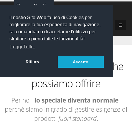
Revoca Cookies
Il nostro Sito Web fa uso di Cookies per
migliorare la tua esperienza di navigazione,
i servizi
raccomandiamo di accetarne l'utilizzo per
sfruttare a pieno tutte le funzionalità!
le lavorazioni
Leggi Tutto.
Lavorazione lamiera, taglio laser, piegatura, saldatura
la qualità
Scopri
che
Rifiuto
Accetto
i servizi
possiamo offrire
Per noi "
lo speciale diventa normale
"
perché siamo in grado di gestire esigenze di
prodotti
fuori standard
.