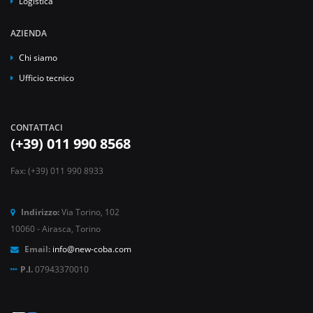
Logistica
AZIENDA
Chi siamo
Ufficio tecnico
CONTATTACI
(+39) 011 990 8568
Fax: (+39) 011 990 8933
Indirizzo:
Via Torino, 102
10060 - Airasca, Torino
Email:
info@new-coba.com
P.I.
07943370010